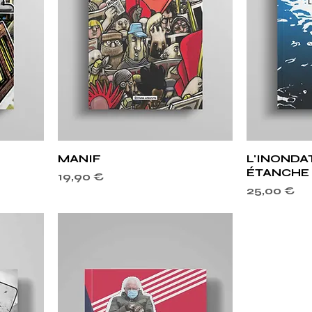
e
Aperçu rapide
Ape
MANIF
L'INONDAT
ÉTANCHE 
Prix
19,90 €
Prix
25,00 €