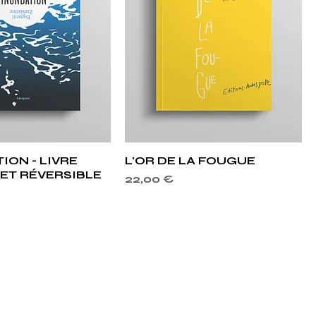
rçu rapide
Aperçu rapide
ION - LIVRE
L'OR DE LA FOUGUE
ET RÉVERSIBLE
Prix
22,00 €