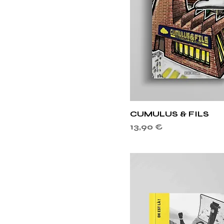
Aperçu rapid
CUMULUS & FILS
Prix
13,90 €