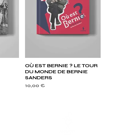
e
Aperçu rapide
OÙ EST BERNIE ? LE TOUR
DU MONDE DE BERNIE
SANDERS
Prix
10,00 €